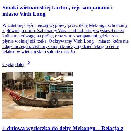
Smaki wietnamskiej kuchni, rejs sampanami i
miasto Vinh Long
W ostatniej części naszej wyprawy przez deltę Mekongu schodzimy
z głównego nurtu. Zabieramy Was na obiad, który wystawił naszą
kulinarną odwagę na próbę, oraz w rejs sampanami, gdzie czas
płynie wolniej niż rzeka. Odkrywamy Vinh Long – miasto, które nie
udaje niczego przed turystami, i kończymy dzień lekcją o cenie
relaksu w wietnamskim salonie masażu.
Czytaj dalej
1-dniowa wycieczka do delty Mekongu – Relacja z