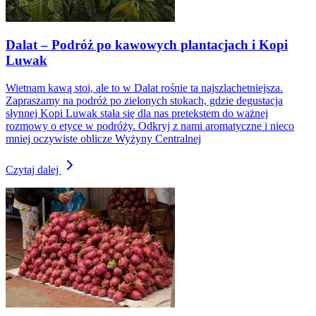
Dalat – Podróż po kawowych plantacjach i Kopi
Luwak
Wietnam kawą stoi, ale to w Dalat rośnie ta najszlachetniejsza.
Zapraszamy na podróż po zielonych stokach, gdzie degustacja
słynnej Kopi Luwak stała się dla nas pretekstem do ważnej
rozmowy o etyce w podróży. Odkryj z nami aromatyczne i nieco
mniej oczywiste oblicze Wyżyny Centralnej
Czytaj dalej