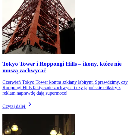
Tokyo Tower i Roppongi Hills – ikony, które nie
muszą zachwycać
Czerwień Tokyo Tower kontra szklany labirynt. Sprawdzimy, czy
Roppongi Hills faktycznie zachwyca i czy japońskie eliksiry z
reklam naprawdę dają supermoce!
Czytaj dalej