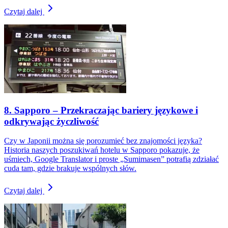
Czytaj dalej
8. Sapporo – Przekraczając bariery językowe i
odkrywając życzliwość
Czy w Japonii można się porozumieć bez znajomości języka?
Historia naszych poszukiwań hotelu w Sapporo pokazuje, że
uśmiech, Google Translator i proste „Sumimasen” potrafią zdziałać
cuda tam, gdzie brakuje wspólnych słów.
Czytaj dalej