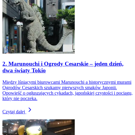
2. Marunouchi i Ogrody Cesarskie – jeden dzień,
dwa światy Tokio
Między lśniącymi biurowcami Marunouchi a historycznymi murami
Ogrodów Cesarskich szukamy pierwszych smaków Japonii.
Opowieść o ogłuszających cykadach, japońskiej czystości i pociągu,
który nie poczeka.
Czytaj dalej