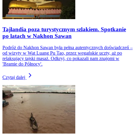
Tajlandia poza turystycznym szlakiem. Spotkanie
po latach w Nakhon Sawan
Podróż do Nakhon Sawan była pełna autentycznych doświadczeń –
od wizyty w Wat Luang Pu Tao, przez wegańskie uczty, aż po
relaksujący tajski masaż. Odkryj, co pokazali nam znajomi w
'Bramie do Północy'.
Czytaj dalej