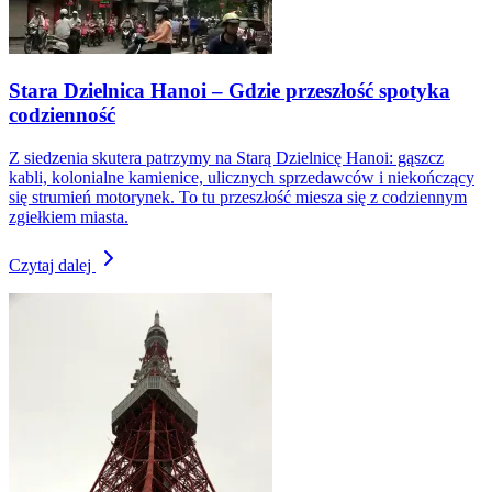
Stara Dzielnica Hanoi – Gdzie przeszłość spotyka
codzienność
Z siedzenia skutera patrzymy na Starą Dzielnicę Hanoi: gąszcz
kabli, kolonialne kamienice, ulicznych sprzedawców i niekończący
się strumień motorynek. To tu przeszłość miesza się z codziennym
zgiełkiem miasta.
Czytaj dalej