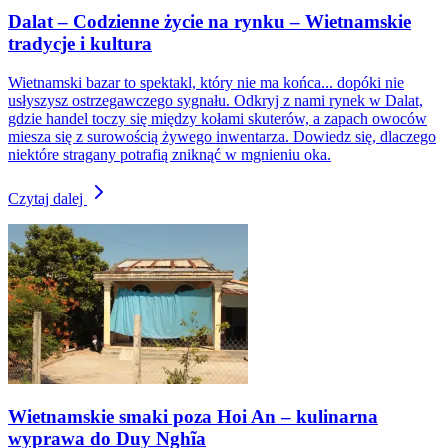
Dalat – Codzienne życie na rynku – Wietnamskie
tradycje i kultura
Wietnamski bazar to spektakl, który nie ma końca... dopóki nie
usłyszysz ostrzegawczego sygnału. Odkryj z nami rynek w Dalat,
gdzie handel toczy się między kołami skuterów, a zapach owoców
miesza się z surowością żywego inwentarza. Dowiedz się, dlaczego
niektóre stragany potrafią zniknąć w mgnieniu oka.
Czytaj dalej
Wietnamskie smaki poza Hoi An – kulinarna
wyprawa do Duy Nghĩa