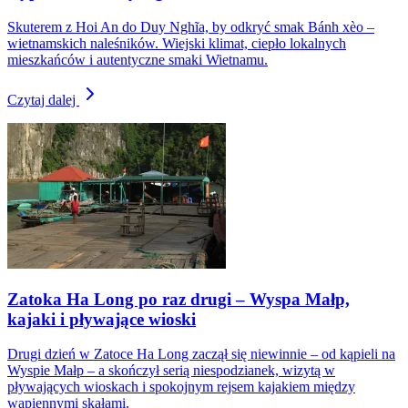
Skuterem z Hoi An do Duy Nghĩa, by odkryć smak Bánh xèo –
wietnamskich naleśników. Wiejski klimat, ciepło lokalnych
mieszkańców i autentyczne smaki Wietnamu.
Czytaj dalej
Zatoka Ha Long po raz drugi – Wyspa Małp,
kajaki i pływające wioski
Drugi dzień w Zatoce Ha Long zaczął się niewinnie – od kąpieli na
Wyspie Małp – a skończył serią niespodzianek, wizytą w
pływających wioskach i spokojnym rejsem kajakiem między
wapiennymi skałami.