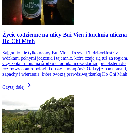
Życie codzienne na ulicy Bui Vien i kuchnia uliczna
Ho Chi Minh
Sajgon to nie tylko neony Bui Vien. To świat 'ludzi-orkiestr' z
wózkami pełnymi jedzenia i tajemnic, które czają się tuż za rogiem.
Czy złota trumna na środku chodnika może stać się pretekstem do
rozmowy o antropologii i duszy Hmongów? Odkryj z nami smaki,
zapachy i wierzenia, które tworzą prawdziwą tkankę Ho Chi Minh
Czytaj dalej