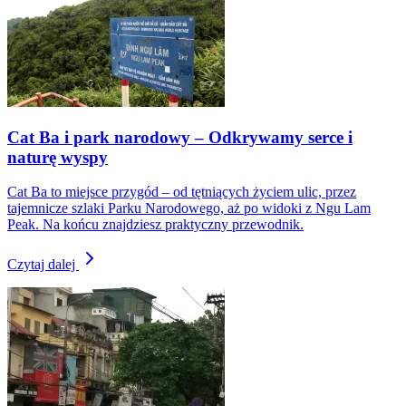
Cat Ba i park narodowy – Odkrywamy serce i
naturę wyspy
Cat Ba to miejsce przygód – od tętniących życiem ulic, przez
tajemnicze szlaki Parku Narodowego, aż po widoki z Ngu Lam
Peak. Na końcu znajdziesz praktyczny przewodnik.
Czytaj dalej