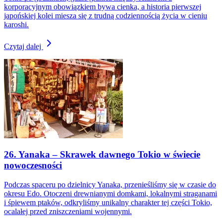
korporacyjnym obowiązkiem bywa cienka, a historia pierwszej
japońskiej kolei miesza się z trudną codziennością życia w cieniu
karoshi.
Czytaj dalej
26. Yanaka – Skrawek dawnego Tokio w świecie
nowoczesności
Podczas spaceru po dzielnicy Yanaka, przenieśliśmy się w czasie do
okresu Edo. Otoczeni drewnianymi domkami, lokalnymi straganami
i śpiewem ptaków, odkryliśmy unikalny charakter tej części Tokio,
ocalałej przed zniszczeniami wojennymi.