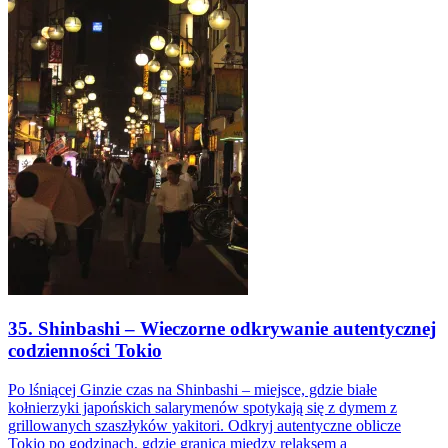
35. Shinbashi – Wieczorne odkrywanie autentycznej
codzienności Tokio
Po lśniącej Ginzie czas na Shinbashi – miejsce, gdzie białe
kołnierzyki japońskich salarymenów spotykają się z dymem z
grillowanych szaszłyków yakitori. Odkryj autentyczne oblicze
Tokio po godzinach, gdzie granica między relaksem a