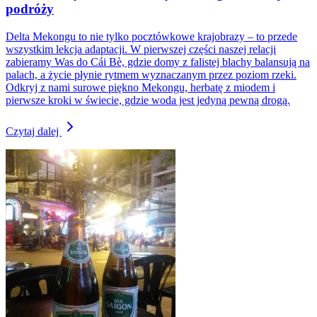
podróży
Delta Mekongu to nie tylko pocztówkowe krajobrazy – to przede
wszystkim lekcja adaptacji. W pierwszej części naszej relacji
zabieramy Was do Cái Bè, gdzie domy z falistej blachy balansują na
palach, a życie płynie rytmem wyznaczanym przez poziom rzeki.
Odkryj z nami surowe piękno Mekongu, herbatę z miodem i
pierwsze kroki w świecie, gdzie woda jest jedyną pewną drogą.
Czytaj dalej