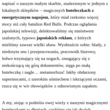
napisać o naszym małym skarbie, znalezionym w jednym z
lokalnych sklepików – magicznych
buteleczkach z
energetycznym napojem
, który miał rzekomo więcej
mocy niż cały batalion Red Bulls. Podczas oglądania
japońskiej telewizji, delektowaliśmy się mnóstwem
szalonych, typowo
japońskich reklam
, z których
mieliśmy zawsze wielki ubaw. Wyobraźcie sobie: blady, z
niedosytu snu i przepracowania, pracownik biurowy,
ledwo trzymający się na nogach, zmagający się z
niekończącą się górą dokumentów, sięga po małą
buteleczkę i nagle… metamorfoza! Jakby obdarzony
supermocami, z szerokim uśmiechem i iskrzącymi oczami,
rzuca się w wir obowiązków z odnowionym zapałem.
A my, stojąc u podnóża owej wieży z naszymi magicznymi
buteleczkami w dłoniach, czuliśmy się jak dwóch