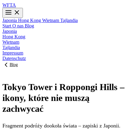
WFTA
Japonia
Hong Kong
Wietnam
Tajlandia
Start
O nas
Blog
Japonia
Hong Kong
Wietnam
Tajlandia
Impressum
Datenschutz
Blog
Tokyo Tower i Roppongi Hills –
ikony, które nie muszą
zachwycać
Fragment podróży dookoła świata – zapiski z Japonii.