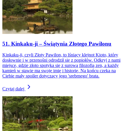
51. Kinkaku-ji – Świątynia Złotego Pawilonu
Kinkaku-ji, czyli Złoty Pawilon, to lśniący klejnot Kioto, który
dosłownie i w przenośni odrodził się z popiołów. Odkryj z nami
miejsce, gdzie złoto spotyka się z surową filozofią zen, a każdy
kamień w stawie ma swoje imię i historię. Na końcu czeka na
Ciebie mały spoiler dotyczący jego 'srebrnego' brata.
Czytaj dalej