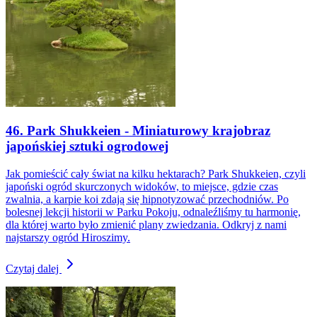
46. Park Shukkeien - Miniaturowy krajobraz
japońskiej sztuki ogrodowej
Jak pomieścić cały świat na kilku hektarach? Park Shukkeien, czyli
japoński ogród skurczonych widoków, to miejsce, gdzie czas
zwalnia, a karpie koi zdają się hipnotyzować przechodniów. Po
bolesnej lekcji historii w Parku Pokoju, odnaleźliśmy tu harmonię,
dla której warto było zmienić plany zwiedzania. Odkryj z nami
najstarszy ogród Hiroszimy.
Czytaj dalej