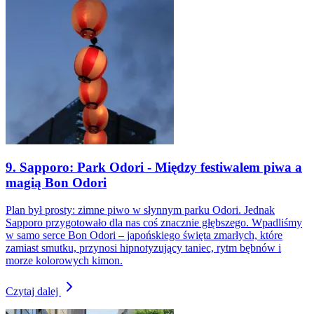
9. Sapporo: Park Odori - Między festiwalem piwa a
magią Bon Odori
Plan był prosty: zimne piwo w słynnym parku Odori. Jednak
Sapporo przygotowało dla nas coś znacznie głębszego. Wpadliśmy
w samo serce Bon Odori – japońskiego święta zmarłych, które
zamiast smutku, przynosi hipnotyzujący taniec, rytm bębnów i
morze kolorowych kimon.
Czytaj dalej