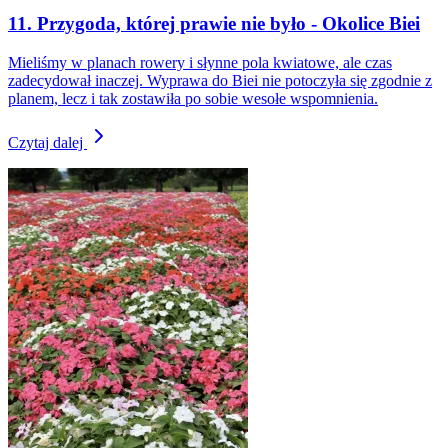
11. Przygoda, której prawie nie było - Okolice Biei
Mieliśmy w planach rowery i słynne pola kwiatowe, ale czas
zadecydował inaczej. Wyprawa do Biei nie potoczyła się zgodnie z
planem, lecz i tak zostawiła po sobie wesołe wspomnienia.
Czytaj dalej