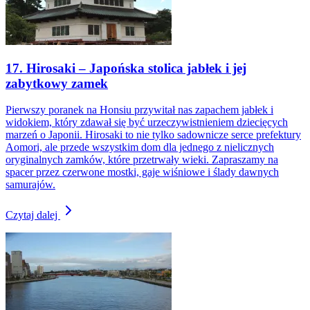
17. Hirosaki – Japońska stolica jabłek i jej
zabytkowy zamek
Pierwszy poranek na Honsiu przywitał nas zapachem jabłek i
widokiem, który zdawał się być urzeczywistnieniem dziecięcych
marzeń o Japonii. Hirosaki to nie tylko sadownicze serce prefektury
Aomori, ale przede wszystkim dom dla jednego z nielicznych
oryginalnych zamków, które przetrwały wieki. Zapraszamy na
spacer przez czerwone mostki, gaje wiśniowe i ślady dawnych
samurajów.
Czytaj dalej