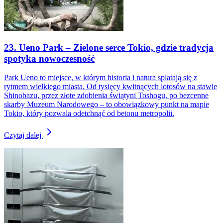
23. Ueno Park – Zielone serce Tokio, gdzie tradycja
spotyka nowoczesność
Park Ueno to miejsce, w którym historia i natura splatają się z
rytmem wielkiego miasta. Od tysięcy kwitnących lotosów na stawie
Shinobazu, przez złote zdobienia świątyni Toshogu, po bezcenne
skarby Muzeum Narodowego – to obowiązkowy punkt na mapie
Tokio, który pozwala odetchnąć od betonu metropolii.
Czytaj dalej