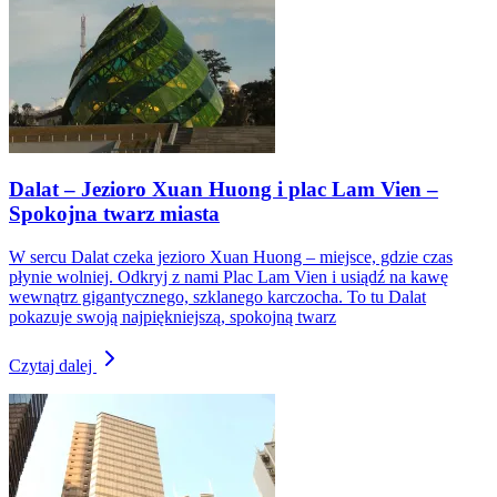
Dalat – Jezioro Xuan Huong i plac Lam Vien –
Spokojna twarz miasta
W sercu Dalat czeka jezioro Xuan Huong – miejsce, gdzie czas
płynie wolniej. Odkryj z nami Plac Lam Vien i usiądź na kawę
wewnątrz gigantycznego, szklanego karczocha. To tu Dalat
pokazuje swoją najpiękniejszą, spokojną twarz
Czytaj dalej