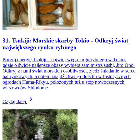
31. Tsukiji: Morskie skarby Tokio - Odkryj świat
największego rynku rybnego
Poczuj energię Tsukiji – największego targu rybnego w Tokio,
gdzie o świcie najlepsze okazy wybiera sam mistrz sushi, Jiro Ono.
Odkryj z nami świat morskich osobliwości, zjedz śniadanie w sercu
hal rynkowych, a potem znajdź chwilę oddechu w historycznych
ogrodach Hama-Rikyu, położonych tuż u stóp nowoczesnych
wieżowców Shiodome.
Czytaj dalej