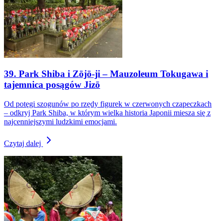
39. Park Shiba i Zōjō-ji – Mauzoleum Tokugawa i
tajemnica posągów Jizō
Od potęgi szogunów po rzędy figurek w czerwonych czapeczkach
– odkryj Park Shiba, w którym wielka historia Japonii miesza się z
najcenniejszymi ludzkimi emocjami.
Czytaj dalej