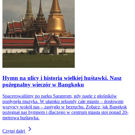
Hymn na ulicy i historia wielkiej huśtawki. Nasz
pożegnalny wieczór w Bangkoku
Spacerowaliśmy po parku Saranrom, gdy nagle z głośników
popłynęła muzyka. W ułamku sekundy całe miasto – dosłownie
wszyscy wokół nas – zastygło w bezruchu. Zobacz, jak Bangkok
pożegnał nas hymnem i dlaczego w centrum miasta stoi ponad 20-
metrowa huśtawka.
Czytaj dalej