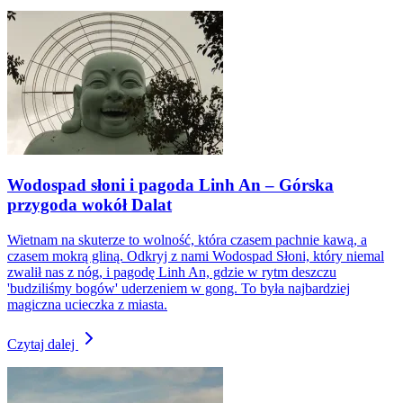
Wodospad słoni i pagoda Linh An – Górska
przygoda wokół Dalat
Wietnam na skuterze to wolność, która czasem pachnie kawą, a
czasem mokrą gliną. Odkryj z nami Wodospad Słoni, który niemal
zwalił nas z nóg, i pagodę Linh An, gdzie w rytm deszczu
'budziliśmy bogów' uderzeniem w gong. To była najbardziej
magiczna ucieczka z miasta.
Czytaj dalej