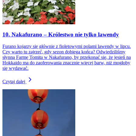
10. Nakafurano – Królestwo nie tylko lawendy
Furano kojarzy się głównie z fioletowymi polami lawendy w lipcu.
Czy warto tu zajrzeć, gdy sezon dobiega końca? Odwiedziliśmy
słynną Farmę Tomita w Nakafurano, by przekonać się, że jesień na
Hokkaido ma do zaoferowania znacznie więcej barw, niż mogłoby
się wydawać.
Czytaj dalej