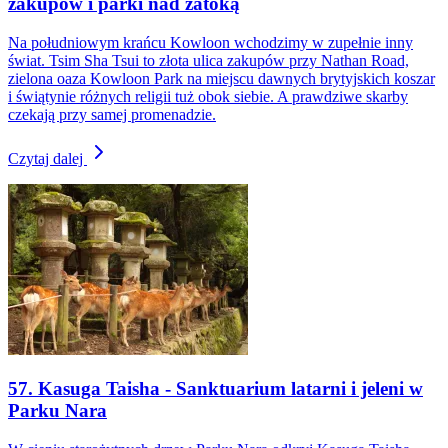
zakupów i parki nad zatoką
Na południowym krańcu Kowloon wchodzimy w zupełnie inny
świat. Tsim Sha Tsui to złota ulica zakupów przy Nathan Road,
zielona oaza Kowloon Park na miejscu dawnych brytyjskich koszar
i świątynie różnych religii tuż obok siebie. A prawdziwe skarby
czekają przy samej promenadzie.
Czytaj dalej
57. Kasuga Taisha - Sanktuarium latarni i jeleni w
Parku Nara