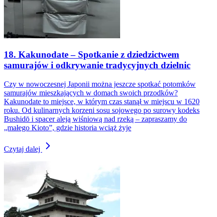
18. Kakunodate – Spotkanie z dziedzictwem
samurajów i odkrywanie tradycyjnych dzielnic
Czy w nowoczesnej Japonii można jeszcze spotkać potomków
samurajów mieszkających w domach swoich przodków?
Kakunodate to miejsce, w którym czas stanął w miejscu w 1620
roku. Od kulinarnych korzeni sosu sojowego po surowy kodeks
Bushidō i spacer aleją wiśniową nad rzeką – zapraszamy do
„małego Kioto”, gdzie historia wciąż żyje
Czytaj dalej