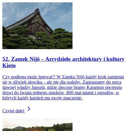
52. Zamek Nijō – Arcydzieło architektury i kultury
Kioto
Czy podłoga może śpiewać? W Zamku Nijō każdy krok zamienia
się w dźwięk słowika – ale nie dla ozdoby. Zapraszamy do serca
dawnej władzy Japonii, gdzie złocone bramy Karamon otwierają
drzwi do świata pełnego smoków, 800 mat tatami i ogrodów, w
których każdy kamień ma swoje znaczenie.
Czytaj dalej