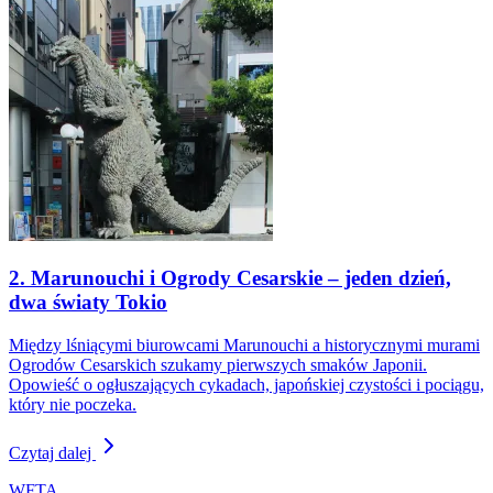
2. Marunouchi i Ogrody Cesarskie – jeden dzień,
dwa światy Tokio
Między lśniącymi biurowcami Marunouchi a historycznymi murami
Ogrodów Cesarskich szukamy pierwszych smaków Japonii.
Opowieść o ogłuszających cykadach, japońskiej czystości i pociągu,
który nie poczeka.
Czytaj dalej
WFTA