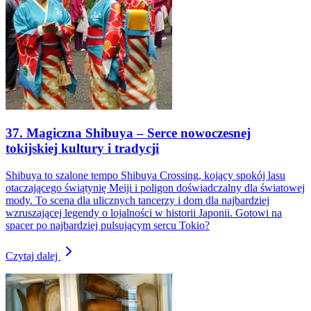
37. Magiczna Shibuya – Serce nowoczesnej
tokijskiej kultury i tradycji
Shibuya to szalone tempo Shibuya Crossing, kojący spokój lasu
otaczającego świątynię Meiji i poligon doświadczalny dla światowej
mody. To scena dla ulicznych tancerzy i dom dla najbardziej
wzruszającej legendy o lojalności w historii Japonii. Gotowi na
spacer po najbardziej pulsującym sercu Tokio?
Czytaj dalej