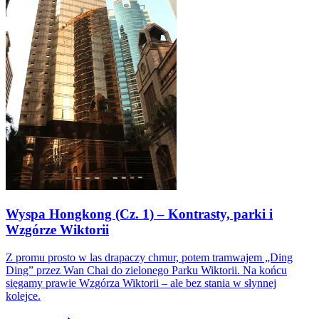
Wyspa Hongkong (Cz. 1) – Kontrasty, parki i
Wzgórze Wiktorii
Z promu prosto w las drapaczy chmur, potem tramwajem „Ding
Ding” przez Wan Chai do zielonego Parku Wiktorii. Na końcu
sięgamy prawie Wzgórza Wiktorii – ale bez stania w słynnej
kolejce.