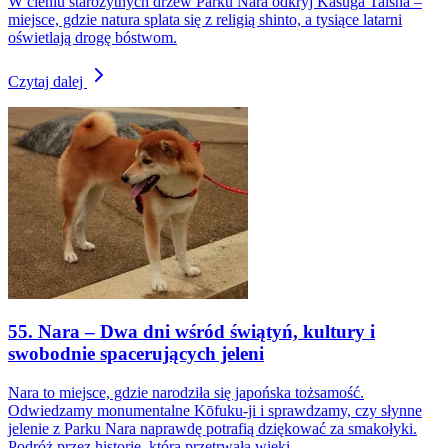
W cieniu starożytnych drzew Parku Nara odkryj Kasuga Taisha –
miejsce, gdzie natura splata się z religią shinto, a tysiące latarni
oświetlają drogę bóstwom.
Czytaj dalej
55. Nara – Dwa dni wśród świątyń, kultury i
swobodnie spacerujących jeleni
Nara to miejsce, gdzie narodziła się japońska tożsamość.
Odwiedzamy monumentalne Kōfuku-ji i sprawdzamy, czy słynne
jelenie z Parku Nara naprawdę potrafią dziękować za smakołyki.
Podróż przez historię, która przetrwała wieki.