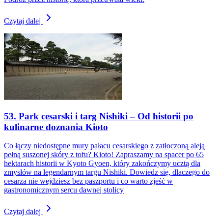
Czytaj dalej
53. Park cesarski i targ Nishiki – Od historii po
kulinarne doznania Kioto
Co łączy niedostępne mury pałacu cesarskiego z zatłoczoną aleją
pełną suszonej skóry z tofu? Kioto! Zapraszamy na spacer po 65
hektarach historii w Kyoto Gyoen, który zakończymy ucztą dla
zmysłów na legendarnym targu Nishiki. Dowiedz się, dlaczego do
cesarza nie wejdziesz bez paszportu i co warto zjeść w
gastronomicznym sercu dawnej stolicy
Czytaj dalej