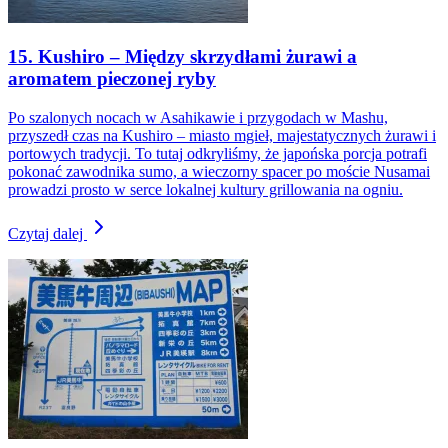
15. Kushiro – Między skrzydłami żurawi a
aromatem pieczonej ryby
Po szalonych nocach w Asahikawie i przygodach w Mashu,
przyszedł czas na Kushiro – miasto mgieł, majestatycznych żurawi i
portowych tradycji. To tutaj odkryliśmy, że japońska porcja potrafi
pokonać zawodnika sumo, a wieczorny spacer po moście Nusamai
prowadzi prosto w serce lokalnej kultury grillowania na ogniu.
Czytaj dalej