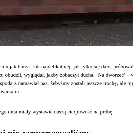
u jak burza. Jak najdelikatniej, jak tylko się dało, próbow
u obudził, wyglądał, jakby zobaczył ducha. ‘Na dworzec’ – w
podarz namawiał nas, żebyśmy zostali jeszcze trochę, ale m
owaniami.
tego dnia miały wystawić naszą cierpliwość na próbę.
ej nie zarezerwowaliśmy