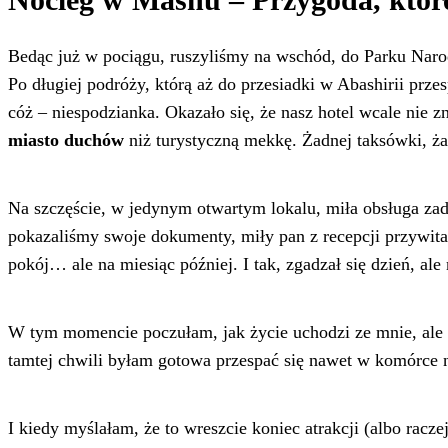
Bedąc już w pociągu, ruszyliśmy na wschód, do Parku Naro
Po długiej podróży, którą aż do przesiadki w Abashirii pr
cóż – niespodzianka. Okazało się, że nasz hotel wcale nie 
miasto duchów
niż turystyczną mekkę. Żadnej taksówki, ż
Na szczęście, w jedynym otwartym lokalu, miła obsługa zadz
pokazaliśmy swoje dokumenty, miły pan z recepcji przywit
pokój… ale na miesiąc później. I tak, zgadzał się dzień, ale 
W tym momencie poczułam, jak życie uchodzi ze mnie, ale po
tamtej chwili byłam gotowa przespać się nawet w komórce n
I kiedy myślałam, że to wreszcie koniec atrakcji (albo raczej