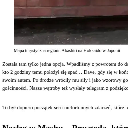
Mapa turystyczna regionu Abashiri na Hokkaido w Japonii
Została tam tylko jedna opcja. Wpadliśmy z powrotem do dom
kto 2 godziny temu położył się spać… Dave, gdy się w końc
swoim autem. Po drodze wróciły mu siły i jako wzorowy gos
gościnności. Nasze wątroby też wysłały telegram z podzięk
To był dopiero początek serii niefortunnych zdarzeń, które 
Nocleg w Mashu – Przygoda, któr