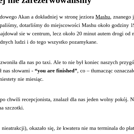
dowego Akan a dokładniej w stronę jeziora
Mashu
, znanego 
zespaliśmy, dotarliśmy do miejscowości Mashu około godziny 
znajdował sie w centrum, lecz około 20 minut autem drogi od
adnych ludzi i do tego wszystko pozamykane.
woniła dla nas po taxi. Ale to nie był koniec naszych przyg
ał nas słowami -
“you are finished”
, co – tłumacząc oznaczał
niestety nie miesiąc.
 chwili recepcjonista, znalazł dla nas jeden wolny pokój. N
a szczotki.
 nieatrakcji), okazało się, że kwatera nie ma terminala do pła