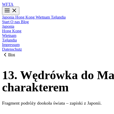
WFTA
Japonia
Hong Kong
Wietnam
Tajlandia
Start
O nas
Blog
Japonia
Hong Kong
Wietnam
Tajlandia
Impressum
Datenschutz
Blog
13. Wędrówka do Mas
charakterem
Fragment podróży dookoła świata – zapiski z Japonii.