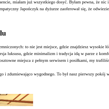
cie, miałam już wszystkiego dosyć. Byłam pewna, że nic i 
sympatyczny Japończyk na dyżurze zaoferował się, że odwiezi
lu
emniczonych: to nie jest miejsce, gdzie znajdziesz wysokie łó
ersja luksusu, gdzie minimalizm i tradycja idą w parze z komf
osztowne miejsca z pełnym serwisem i posiłkami, my trafiliś
ego i zdumiewająco wygodnego. To był nasz pierwszy pokój w