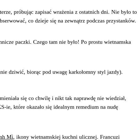
erze, próbując zapisać wrażenia z ostatnich dni. Nie było to
 obserwować, co dzieje się na zewnątrz podczas przystanków.
emnicze paczki. Czego tam nie było! Po prostu wietnamska
nie dziwić, biorąc pod uwagę karkołomny styl jazdy).
eniała się co chwilę i nikt tak naprawdę nie wiedział,
S-ie, które okazało się idealnym remedium na nudę
nh Mì
, ikony wietnamskiej kuchni ulicznej. Francuzi