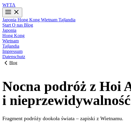
WFTA
Japonia
Hong Kong
Wietnam
Tajlandia
Start
O nas
Blog
Japonia
Hong Kong
Wietnam
Tajlandia
Impressum
Datenschutz
Blog
Nocna podróż z Hoi 
i nieprzewidywalność
Fragment podróży dookoła świata – zapiski z Wietnamu.