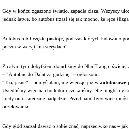
Gdy w końcu zgaszono światło, zapadła cisza. Wszyscy ułożyl
jednak łatwe, bo autobus trząsł się tak mocno, że ręce śli
Autobus robił
częste postoje
, podczas których ładowano po
poczta w wersji “na sterydach”.
Z całym tym dobytkiem dotarliśmy do Nha Trang o świcie, z
– “Autobus do Dalat za godzinę” – ogłoszono.
“Taa, jasne” – pomyślałam, nie wierząc już w
autobusowe 
Usiedliśmy więc na chodniku i czekaliśmy. Nie mogliśmy się
kiedy on ostatecznie nadjedzie. Przed nami było wiec mnó
oczekiwania.
Gdy głód zaczął dawać o sobie znać, naprzeciwko nas – jak