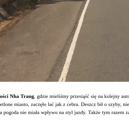
ości Nha Trang
, gdzie mieliśmy przesiąść się na kolejny au
lone miasto, zaczęło lać jak z cebra. Deszcz bił o szyby, ni
ła pogoda nie miała wpływu na styl jazdy. Także tym razem z