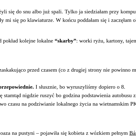
i się do snu albo już spali. Tylko ja siedziałam przy komput
zgały mi się po klawiaturze. W końcu poddałam się i zaczęłam
d pokład kolejne lokalne
“skarby”
: worki ryżu, kartony, taj
askakująco przed czasem (co z drugiej strony nie powinno m
przepowiednie.
I słusznie, bo wyruszyliśmy dopiero o 8.
 stamtąd nigdzie ruszyć bo godzina podstawienia autobusu zmi
stwo czasu na podziwianie lokalnego życia na wietnamskim PK
 oaza na pustyni – pojawiła się kobieta z wózkiem pełnym
Bá