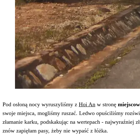
Pod osłoną nocy wyruszyliśmy z
Hoi An
w stronę
miejscow
swoje miejsca, mogliśmy ruszać. Ledwo opuściliśmy rozświet
złamanie karku, podskakując na wertepach - najwyraźniej z
znów zapięłam pasy, żeby nie wypaść z łóżka.