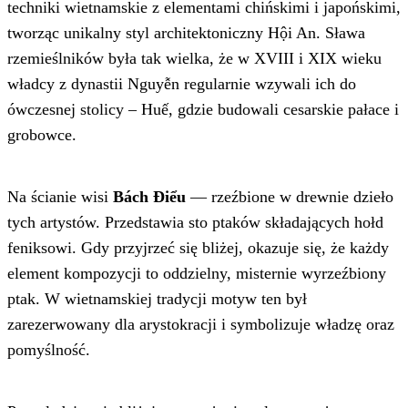
techniki wietnamskie z elementami chińskimi i japońskimi,
tworząc unikalny styl architektoniczny Hội An. Sława
rzemieślników była tak wielka, że w XVIII i XIX wieku
władcy z dynastii Nguyễn regularnie wzywali ich do
ówczesnej stolicy – Huế, gdzie budowali cesarskie pałace i
grobowce.
Na ścianie wisi
Bách Điểu
— rzeźbione w drewnie dzieło
tych artystów. Przedstawia sto ptaków składających hołd
feniksowi. Gdy przyjrzeć się bliżej, okazuje się, że każdy
element kompozycji to oddzielny, misternie wyrzeźbiony
ptak. W wietnamskiej tradycji motyw ten był
zarezerwowany dla arystokracji i symbolizuje władzę oraz
pomyślność.