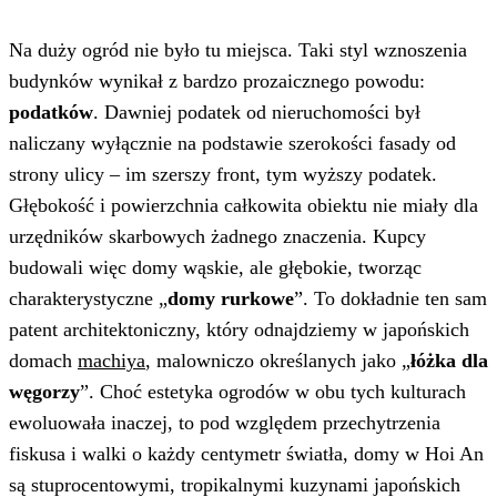
Na duży ogród nie było tu miejsca. Taki styl wznoszenia
budynków wynikał z bardzo prozaicznego powodu:
podatków
. Dawniej podatek od nieruchomości był
naliczany wyłącznie na podstawie szerokości fasady od
strony ulicy – im szerszy front, tym wyższy podatek.
Głębokość i powierzchnia całkowita obiektu nie miały dla
urzędników skarbowych żadnego znaczenia. Kupcy
budowali więc domy wąskie, ale głębokie, tworząc
charakterystyczne „
domy rurkowe
”. To dokładnie ten sam
patent architektoniczny, który odnajdziemy w japońskich
domach
machiya
, malowniczo określanych jako „
łóżka dla
węgorzy
”. Choć estetyka ogrodów w obu tych kulturach
ewoluowała inaczej, to pod względem przechytrzenia
fiskusa i walki o każdy centymetr światła, domy w Hoi An
są stuprocentowymi, tropikalnymi kuzynami japońskich