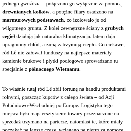
jednego gwoździa – połączono go wyłącznie za pomocą
drewnianych kołków
, a potężne filary osadzono na
marmurowych podstawach
, co izolowało je od
wilgotnego gruntu. Z kolei zewnętrzne ściany z
grubych
cegieł
działają jak naturalna klimatyzacja: latem dają
upragniony chłód, a zimą zatrzymują ciepło. Co ciekawe,
ród Lê nie żałował funduszy na najlepsze materiały –
kamienie brukowe i płytki podłogowe sprowadzano tu
specjalnie z
północnego Wietnamu
.
To właśnie tutaj ród Lê zbił fortunę na handlu produktami
rolnymi, goszcząc kupców z całego świata – od Azji
Południowo-Wschodniej po Europę. Logistyka tego
miejsca była majstersztykiem: towary przeznaczone na
sprzedaż trzymano na parterze, natomiast te, które miały
poczekać na lepsze czasy, wciągano na piętro za pomocą