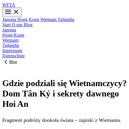
WFTA
Japonia
Hong Kong
Wietnam
Tajlandia
Start
O nas
Blog
Japonia
Hong Kong
Wietnam
Tajlandia
Impressum
Datenschutz
Blog
Gdzie podziali się Wietnamczycy?
Dom Tân Ký i sekrety dawnego
Hoi An
Fragment podróży dookoła świata – zapiski z Wietnamu.