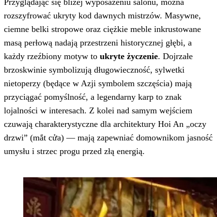
Przyglądając się bliżej wyposażeniu salonu, można
rozszyfrować ukryty kod dawnych mistrzów. Masywne,
ciemne belki stropowe oraz ciężkie meble inkrustowane
masą perłową nadają przestrzeni historycznej głębi, a
każdy rzeźbiony motyw to
ukryte życzenie
. Dojrzałe
brzoskwinie symbolizują długowieczność, sylwetki
nietoperzy (będące w Azji symbolem szczęścia) mają
przyciągać pomyślność, a legendarny karp to znak
lojalności w interesach. Z kolei nad samym wejściem
czuwają charakterystyczne dla architektury Hoi An „oczy
drzwi” (mắt cửa) — mają zapewniać domownikom jasność
umysłu i strzec progu przed złą energią.