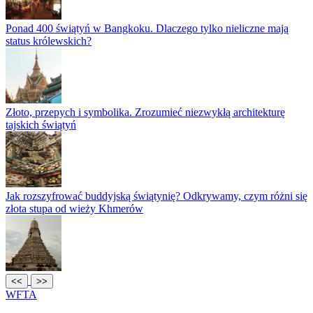
Ponad 400 świątyń w Bangkoku. Dlaczego tylko nieliczne mają
status królewskich?
Złoto, przepych i symbolika. Zrozumieć niezwykłą architekturę
tajskich świątyń
Jak rozszyfrować buddyjską świątynię? Odkrywamy, czym różni się
złota stupa od wieży Khmerów
<<
>>
WFTA