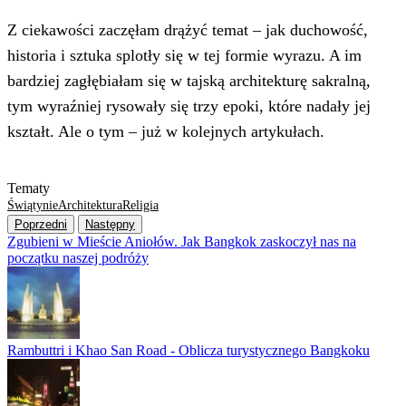
Z ciekawości zaczęłam drążyć temat – jak duchowość,
historia i sztuka splotły się w tej formie wyrazu. A im
bardziej zagłębiałam się w tajską architekturę sakralną,
tym wyraźniej rysowały się trzy epoki, które nadały jej
kształt. Ale o tym – już w kolejnych artykułach.
Tematy
Świątynie
Architektura
Religia
Poprzedni
Następny
Zgubieni w Mieście Aniołów. Jak Bangkok zaskoczył nas na
początku naszej podróży
Rambuttri i Khao San Road - Oblicza turystycznego Bangkoku