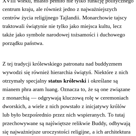
XVIII wieku, miasto pełniło nie tylko funkcję politycznego
centrum kraju, ale również jedno z najważniejszych
centrów życia religijnego Tajlandii. Monarchowie tajscy
traktowali świątynie nie tylko jako miejsca kultu, lecz
także jako symbole narodowej tożsamości i duchowego
porządku państwa.
Z tej tradycji królewskiego patronatu nad buddyzmem
wywodzi się również hierarchia świątyń. Niektóre z nich
otrzymały specjalny
status królewski
i określane są
mianem phra aram luang. Oznacza to, że są one związane
z monarchią — odgrywają kluczową rolę w ceremoniach
dworskich, a wiele z nich powstało z inicjatywy królów
lub było bezpośrednio przez nich wspieranych. To tutaj
przechowywane są najświętsze relikwie Buddy, odbywają
się najważniejsze uroczystości religijne, a ich architektura