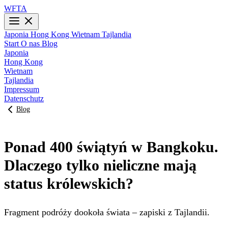
WFTA
Japonia
Hong Kong
Wietnam
Tajlandia
Start
O nas
Blog
Japonia
Hong Kong
Wietnam
Tajlandia
Impressum
Datenschutz
Blog
Ponad 400 świątyń w Bangkoku.
Dlaczego tylko nieliczne mają
status królewskich?
Fragment podróży dookoła świata – zapiski z Tajlandii.