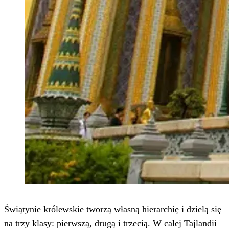
Świątynie królewskie tworzą własną hierarchię i dzielą się
na trzy klasy: pierwszą, drugą i trzecią. W całej Tajlandii