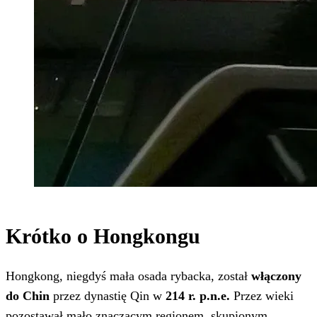
Krótko o Hongkongu
Hongkong, niegdyś mała osada rybacka, został
włączony
do Chin
przez dynastię Qin w
214 r. p.n.e.
Przez wieki
pozostawał mało znaczącym regionem, skupionym