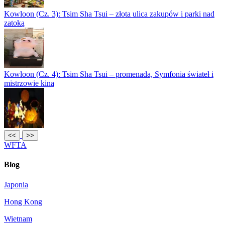
Kowloon (Cz. 3): Tsim Sha Tsui – złota ulica zakupów i parki nad
zatoką
Kowloon (Cz. 4): Tsim Sha Tsui – promenada, Symfonia świateł i
mistrzowie kina
<<
>>
WFTA
Blog
Japonia
Hong Kong
Wietnam