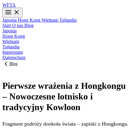
WFTA
Japonia
Hong Kong
Wietnam
Tajlandia
Start
O nas
Blog
Japonia
Hong Kong
Wietnam
Tajlandia
Impressum
Datenschutz
Blog
Pierwsze wrażenia z Hongkongu
– Nowoczesne lotnisko i
tradycyjny Kowloon
Fragment podróży dookoła świata – zapiski z Hongkongu.