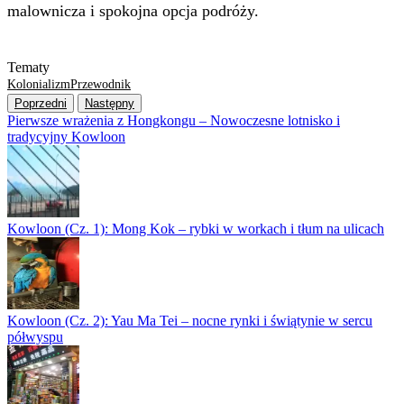
malownicza i spokojna opcja podróży.
Tematy
Kolonializm
Przewodnik
Poprzedni
Następny
Pierwsze wrażenia z Hongkongu – Nowoczesne lotnisko i
tradycyjny Kowloon
Kowloon (Cz. 1): Mong Kok – rybki w workach i tłum na ulicach
Kowloon (Cz. 2): Yau Ma Tei – nocne rynki i świątynie w sercu
półwyspu