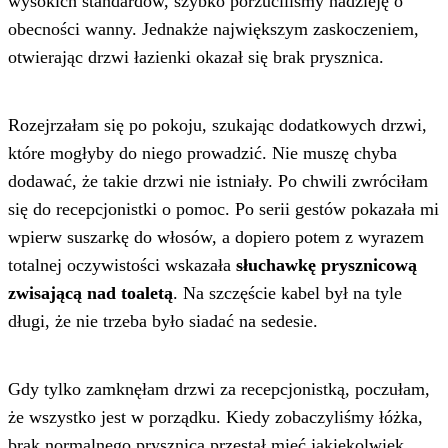
wysokich standardów, szybko porzuciliśmy nadzieję o
obecności wanny. Jednakże największym zaskoczeniem,
otwierając drzwi łazienki okazał się brak prysznica.
Rozejrzałam się po pokoju, szukając dodatkowych drzwi,
które mogłyby do niego prowadzić. Nie muszę chyba
dodawać, że takie drzwi nie istniały. Po chwili zwróciłam
się do recepcjonistki o pomoc. Po serii gestów pokazała mi
wpierw suszarkę do włosów, a dopiero potem z wyrazem
totalnej oczywistości wskazała
słuchawkę prysznicową
zwisającą nad toaletą
. Na szczęście kabel był na tyle
długi, że nie trzeba było siadać na sedesie.
Gdy tylko zamknęłam drzwi za recepcjonistką, poczułam,
że wszystko jest w porządku. Kiedy zobaczyliśmy łóżka,
brak normalnego prysznica przestał mieć jakiekolwiek