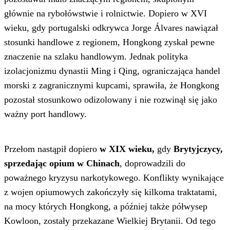
głównie na rybołówstwie i rolnictwie. Dopiero w XVI
wieku, gdy portugalski odkrywca Jorge Álvares nawiązał
stosunki handlowe z regionem, Hongkong zyskał pewne
znaczenie na szlaku handlowym. Jednak polityka
izolacjonizmu dynastii Ming i Qing, ograniczająca handel
morski z zagranicznymi kupcami, sprawiła, że Hongkong
pozostał stosunkowo odizolowany i nie rozwinął się jako
ważny port handlowy.
Przełom nastąpił dopiero
w XIX wieku,
gdy
Brytyjczycy,
sprzedając opium w Chinach
, doprowadzili do
poważnego kryzysu narkotykowego. Konflikty wynikające
z wojen opiumowych zakończyły się kilkoma traktatami,
na mocy których Hongkong, a później także półwysep
Kowloon, zostały przekazane Wielkiej Brytanii. Od tego